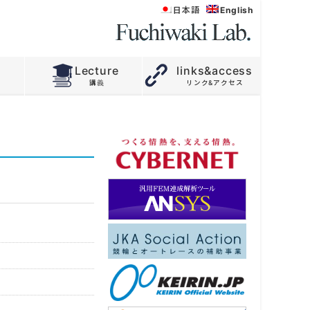
日本語
English
Lecture
links&access