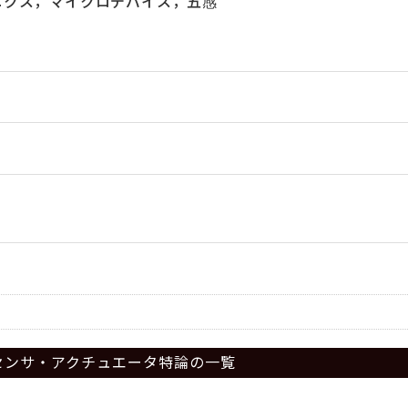
ニクス，マイクロデバイス，五感
センサ・アクチュエータ特論の一覧