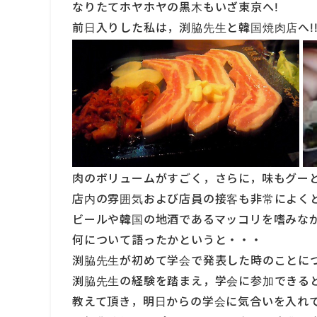
なりたてホヤホヤの黒木もいざ東京へ!
前日入りした私は，渕脇先生と韓国焼肉店へ!
肉のボリュームがすごく，さらに，味もグー
店内の雰囲気および店員の接客も非常によく
ビールや韓国の地酒であるマッコリを嗜みな
何について語ったかというと・・・
渕脇先生が初めて学会で発表した時のことに
渕脇先生の経験を踏まえ，学会に参加できる
教えて頂き，明日からの学会に気合いを入れ