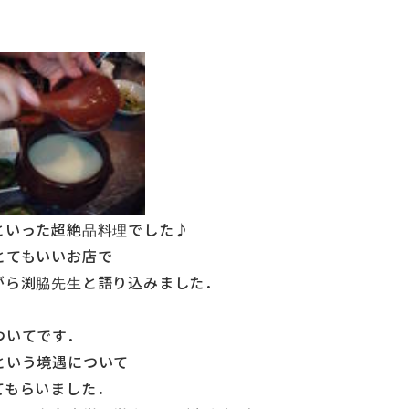
!
といった超絶品料理でした♪
とてもいいお店で
がら渕脇先生と語り込みました．
ついてです．
という境遇について
てもらいました．