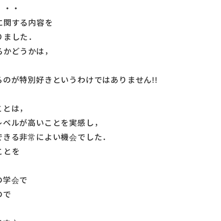
・・・
に関する内容を
りました．
るかどうかは，
のが特別好きというわけではありません!!
ことは，
レベルが高いことを実感し，
できる非常によい機会でした．
ことを
の学会で
ので