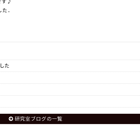
です♪
した．
．
した
研究室ブログの一覧